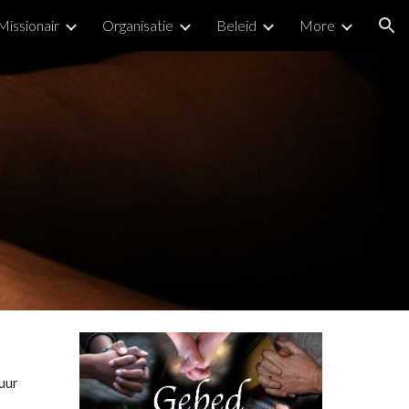
Missionair
Organisatie
Beleid
More
ion
ur 