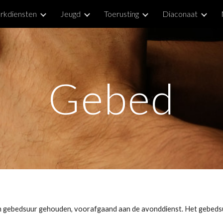
rkdiensten
Jeugd
Toerusting
Diaconaat
ip to main content
Skip to navigat
Gebed
n gebedsuur gehouden, voorafgaand aan de avonddienst. Het gebedsu