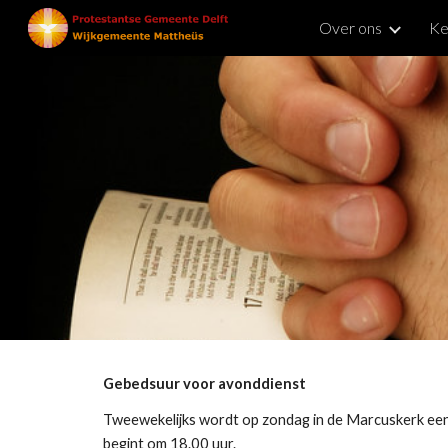
Over ons
Ke
Sk
Gebedsuur voor avonddienst
Tweewekelijks wordt op zondag in de Marcuskerk ee
begint om 18.00 uur.