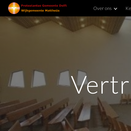
Over ons
Ke
Sk
Vert