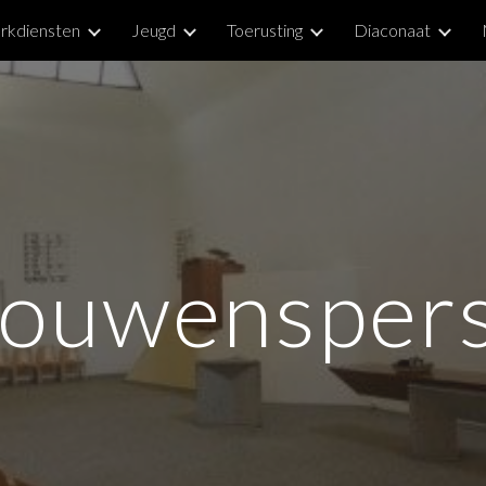
rkdiensten
Jeugd
Toerusting
Diaconaat
ip to main content
Skip to navigat
rouwensper