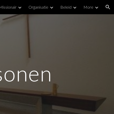
Missionair
Organisatie
Beleid
More
ion
sonen