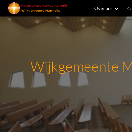
Over ons
Ke
Sk
Wijkgemeente M