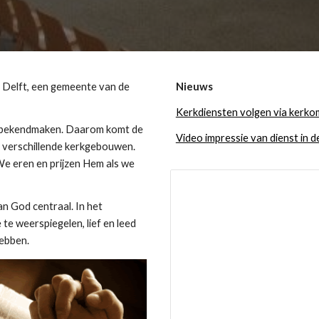
Delft, een gemeente van de
Nieuws
Kerkdiensten volgen via kerk
am bekendmaken. Daarom komt de
Video impressie van dienst in 
n verschillende kerkgebouwen.
 We eren en prijzen Hem als we
an God centraal. In het
 te weerspiegelen, lief en leed
hebben.