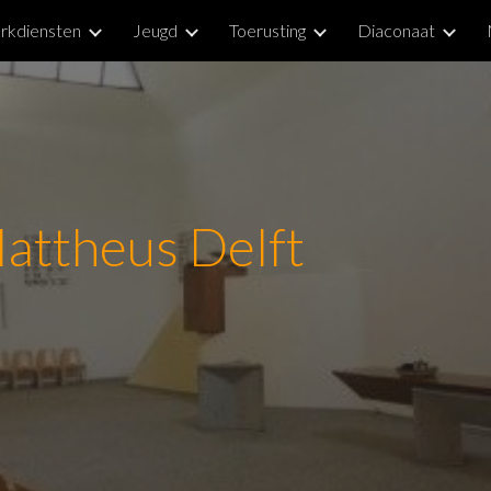
rkdiensten
Jeugd
Toerusting
Diaconaat
ip to main content
Skip to navigat
attheus Delft